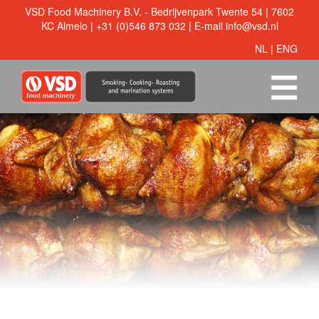
VSD Food Machinery B.V. - Bedrijvenpark Twente 54 | 7602
KC Almelo | +31 (0)546 873 032 | E-mail
info@vsd.nl
NL
|
ENG