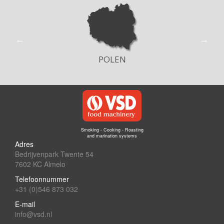
POLEN
Smoking - Cooking - Roasting
and marination systems
Adres
Bedrijvenpark Twente 54
7602 KC Almelo
Telefoonnummer
+31 (0)546 873 032
E-mail
info@vsd.nl