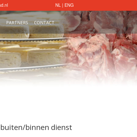
d.nl
NL
|
ENG
S
PARTNERS
CONTACT
buiten/binnen dienst