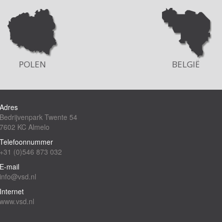
BELGIË
Adres
Bedrijvenpark Twente 54
7602 KC Almelo
Telefoonnummer
+31 (0)546 873 032
E-mail
info@vsd.nl
Internet
www.vsd.nl