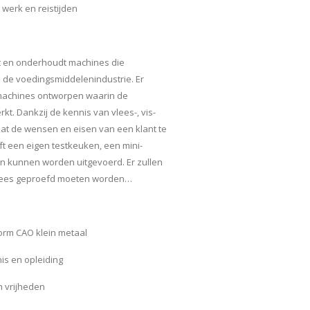
 werk en reistijden
rt en onderhoudt machines die
 de voedingsmiddelenindustrie. Er
machines ontworpen waarin de
kt. Dankzij de kennis van vlees-, vis-
taat de wensen en eisen van een klant te
ft een eigen testkeuken, een mini-
en kunnen worden uitgevoerd. Er zullen
 vlees geproefd moeten worden…
rm CAO klein metaal
is en opleiding
n vrijheden