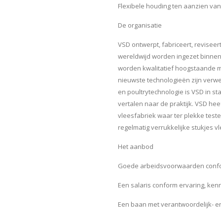
Flexibele houding ten aanzien van
De organisatie
VSD ontwerpt, fabriceert, revisee
wereldwijd worden ingezet binnen
worden kwalitatief hoogstaande 
nieuwste technologieën zijn verwer
en poultrytechnologie is VSD in s
vertalen naar de praktijk. VSD hee
vleesfabriek waar ter plekke test
regelmatig verrukkelijke stukjes
Het aanbod
Goede arbeidsvoorwaarden confo
Een salaris conform ervaring, kenn
Een baan met verantwoordelijk- e