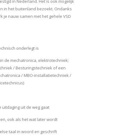
stigd in Nederland. Het is ook mogelijk
ten in het buitenland bezoekt. Ondanks
erk je nauw samen met het gehele VSD
technisch onderlegt is
n de mechatronica, elektrotechniek;
echniek / Besturingstechniek of een
chatronica / MBO-installatietechniek /
cetechnicus)
e uitdaging uit de weg gaat
en, ook als het wat later wordt
lse taal in woord en geschrift