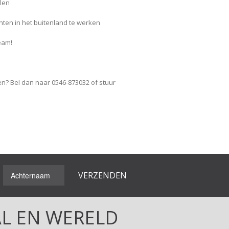
elen
ten in het buitenland te werken
team!
ren? Bel dan naar 0546-873032 of stuur
L EN WERELD