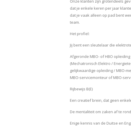
Onze klanten zijn grotendeels geve
dat je enkele keren per jaar klan
dat je vaak alleen op pad bent w
team.
Het profiel:
Jij bent een sleutelaar die elektro
Afgeronde MBO- of HBO opleiding i
(Mechatronisch Elektro / Energiet
gelijkwaardige opleiding / MBO-me
MBO-servicemonteur of MBO-servi
Rijbewijs B(E)
Een creatief brein, dat geen enkel
De mentaliteit om zaken af te rond
Enige kennis van de Duitse en Enge