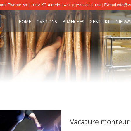
ark Twente 54 | 7602 KC Almelo | +31 (0)546 873 032 | E-mail
info@vs
HOME
OVER ONS
BRANCHES
GEBRUIKT
NIEUW
Vacature monteur 