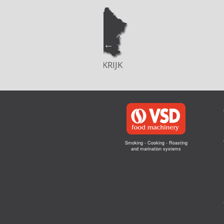
FRANKRIJK
POLEN
Smoking - Cooking - Roasting
and marination systems