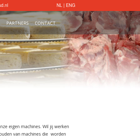
d.nl
NL
|
ENG
S
PARTNERS
CONTACT
nze eigen machines. Wil jij werken
derhouden van machines die worden