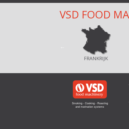
VSD FOOD M
FRANKRIJK
POLEN
Smoking - Cooking - Roasting
and marination systems