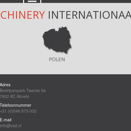
ACHINERY
INTERNATIONAA
BELGIË
Adres
Bedrijvenpark Twente 54
7602 KC Almelo
Telefoonnummer
+31 (0)546 873 032
E-mail
info@vsd.nl