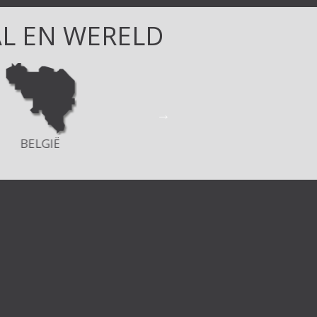
L EN WERELD
ENGELAND
DUITSLAND