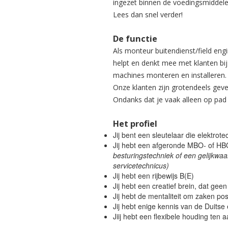
ingezet binnen de voedingsmiddelen
Lees dan snel verder!
De functie
Als monteur buitendienst/field eng
helpt en denkt mee met klanten bij 
machines monteren en installeren.
Onze klanten zijn grotendeels geves
Ondanks dat je vaak alleen op pa
Het profiel
Jij bent een sleutelaar die elektrote
Jij hebt een afgeronde MBO- of HBO
besturingstechniek of een gelijkw
servicetechnicus)
Jij hebt een rijbewijs B(E)
Jij hebt een creatief brein, dat gee
Jij hebt de mentaliteit om zaken posi
Jij hebt enige kennis van de Duitse 
Jiij hebt een flexibele houding ten 