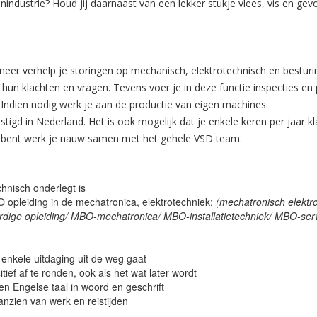
industrie? Houd jij daarnaast van een lekker stukje vlees, vis en gev
ineer verhelp je storingen op mechanisch, elektrotechnisch en besturin
hun klachten en vragen. Tevens voer je in deze functie inspecties en p
 Indien nodig werk je aan de productie van eigen machines.
tigd in Nederland. Het is ook mogelijk dat je enkele keren per jaar kl
d bent werk je nauw samen met het gehele VSD team.
chnisch onderlegt is
 opleiding in de mechatronica, elektrotechniek;
(mechatronisch elektro
aardige opleiding/ MBO-mechatronica/ MBO-installatietechniek/ MBO-se
n enkele uitdaging uit de weg gaat
tief af te ronden, ook als het wat later wordt
en Engelse taal in woord en geschrift
aanzien van werk en reistijden