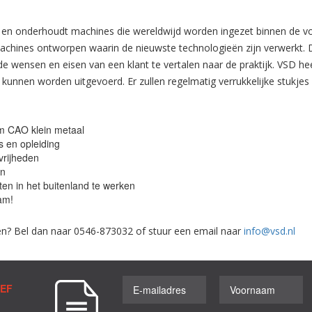
rt en onderhoudt machines die wereldwijd worden ingezet binnen de vo
chines ontworpen waarin de nieuwste technologieën zijn verwerkt. Dan
 de wensen en eisen van een klant te vertalen naar de praktijk. VSD he
n kunnen worden uitgevoerd. Er zullen regelmatig verrukkelijke stukj
m CAO klein metaal
s en opleiding
vrijheden
en
en in het buitenland te werken
eam!
eren? Bel dan naar 0546-873032 of stuur een email naar
info@vsd.nl
IEF