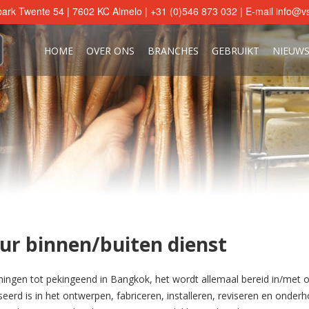
ark Twente 54 | 7602 KC Almelo | +31 (0)546 873 032 | E-mail
info@vs
HOME
OVER ONS
BRANCHES
GEBRUIKT
NIEUW
ur binnen/buiten dienst
ningen tot pekingeend in Bangkok, het wordt allemaal bereid in/met o
aliseerd is in het ontwerpen, fabriceren, installeren, reviseren en on