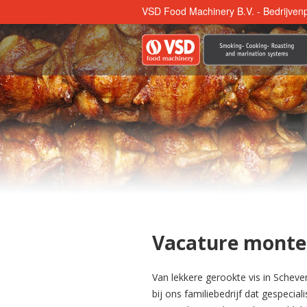
VSD Food Machinery B.V. - Bedrijvenp
Vacature monte
Van lekkere gerookte vis in Scheve
bij ons familiebedrijf dat gespeci