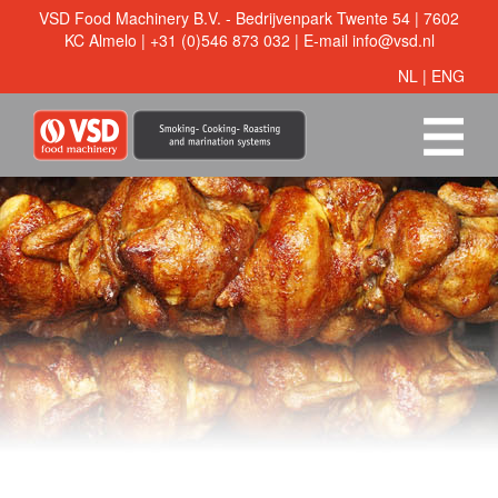
VSD Food Machinery B.V. - Bedrijvenpark Twente 54 | 7602
KC Almelo | +31 (0)546 873 032 | E-mail
info@vsd.nl
NL
|
ENG